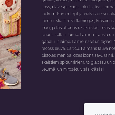
košs, dzīvespriecīgs kolorīts, tīras form
laukumi.Komentējot jaunākās personāli
laime ir skatīt rozā flamingus, krāsainu
īpaši, ja tās atrodas uz skaistas, lielas 
Daudz zelta ir laime. Laime ir trausla un
gabalu, ir laime. Laime ir šeit un tagad.
rēcošs lauva. Es ticu, ka mans lauva no
pistoles man palīdzēs izcīnīt savu laimi, 
skaistiem spīdumiņiem, to glabāšu un da
lielumā un mirdzētu visās krāsās!