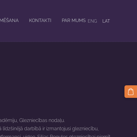
ĀMĒŠANA
KONTAKTI
PAR MUMS
ENG
LAT
kadēmiju, Glezniecības nodaļu.
 līdzšinējā darbībā ir izmantojusi glezniecību,
erformanci, video. Siljas Pogules glezniecībai piemīt