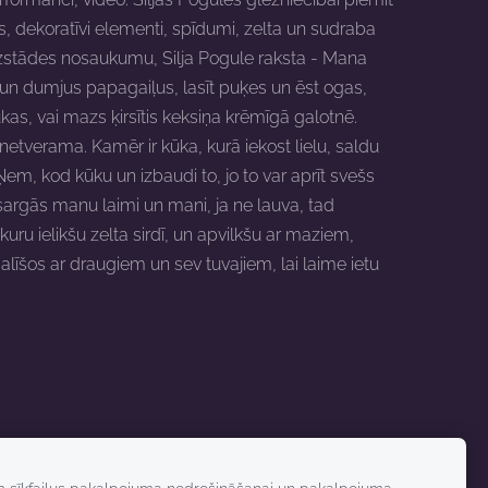
as, dekoratīvi elementi, spīdumi, zelta un sudraba
zstādes nosaukumu, Silja Pogule raksta - Mana
s un dumjus papagaiļus, lasīt puķes un ēst ogas,
kūkas, vai mazs ķirsītis keksiņa krēmīgā galotnē.
 netverama. Kamēr ir kūka, kurā iekost lielu, saldu
 Ņem, kod kūku un izbaudi to, jo to var aprīt svešs
sargās manu laimi un mani, ja ne lauva, tad
kuru ielikšu zelta sirdī, un apvilkšu ar maziem,
līšos ar draugiem un sev tuvajiem, lai laime ietu