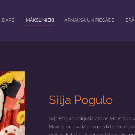
DARBI
MĀKSLINIEKI
APMAKSA UN PIEGĀDE
IER
Silja Pogule
Silja Pogule beigusi Latvijas Mākslas a
Māksliniece kā izteiksmes līdzekļus savā
grafiku, kolāžu, inscenētu fotogrāfiju, p